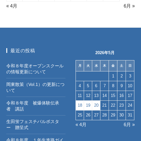
« 4月
6月 »
最近の投稿
2026年5月
令和８年度オープンスクール
月
火
水
木
金
土
日
の情報更新について
1
2
3
岡東散策（Vol.1）の更新につ
4
5
6
7
8
9
10
いて
11
12
13
14
15
16
17
令和８年度 被爆体験伝承
18
19
20
21
22
23
24
者 講話
25
26
27
28
29
30
31
生田蛍フェスチバルポスタ
« 4月
6月 »
ー 贈呈式
令和８年度 １年生進路ガイ