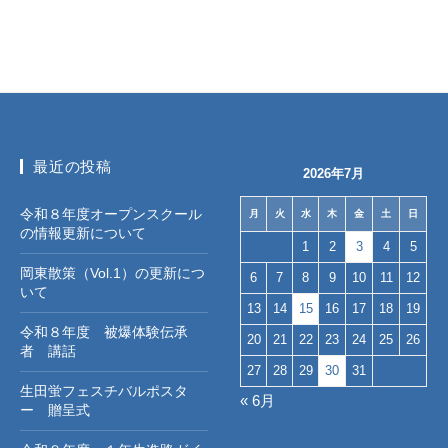
ポ
リ
シ
ー
2026
年
6
最近の投稿
2026年7月
月
26
令和８年度オープンスクール
月
火
水
木
金
土
日
の情報更新について
日
1
2
3
4
5
岡東散策（Vol.1）の更新につ
6
7
8
9
10
11
12
いて
13
14
15
16
17
18
19
令和８年度 被爆体験伝承
20
21
22
23
24
25
26
者 講話
27
28
29
30
31
生田蛍フェスチバルポスタ
« 6月
ー 贈呈式