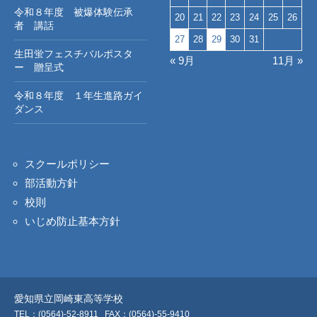
令和８年度 被爆体験伝承
20
21
22
23
24
25
26
者 講話
27
28
29
30
31
生田蛍フェスチバルポスタ
« 9月
11月 »
ー 贈呈式
令和８年度 １年生進路ガイ
ダンス
スクールポリシー
部活動方針
校則
いじめ防止基本方針
愛知県立岡崎東高等学校
TEL：(0564)-52-8911
FAX：(0564)-55-9410